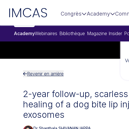
Aller au contenu principal
IMCAS
Congrès
Academy
Comm
Academy
Webinaires
Bibliothèque
Magazine Insider
Po
V
Revenir en arrière
2-year follow-up, scarles
healing of a dog bite lip in
exosomes
Dr Shanthala SHIVANANJAPPA