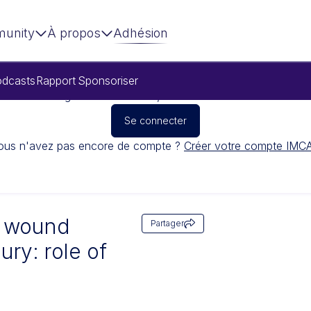
unity
À propos
Adhésion
dcasts
Rapport
Sponsoriser
Pour regarder cette vidéo, veuillez vous connecter
Se connecter
ous n'avez pas encore de compte ?
Créer votre compte IMC
s wound
Partager
jury: role of