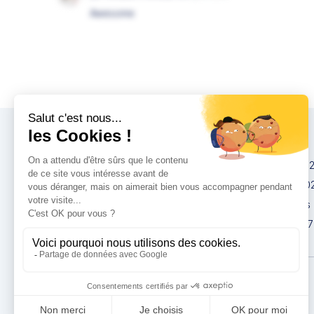
Awesome
Congrès
IMCAS China 20
IMCAS World 20
IMCAS Americas
IMCAS Asia 2027
Politique de
confidentialité