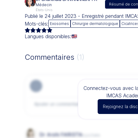
Résumé de com
Médecin
États-Unis
Publié le 24 juillet 2023 - Enregistré pendant IMC
Mots-clés:
Exosomes
Chirurgie dermatologique
Cicatrice
Langues disponibles:
Commentaires
(1)
Connectez-vous avec 
IMCAS Acade
Rejoignez la dis
Dr Arshi FARISTA
il y a 3 ans