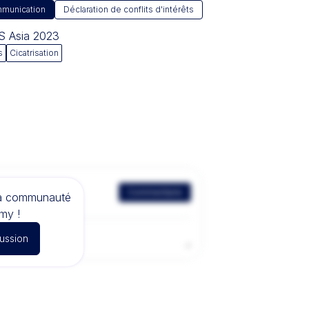
munication
Déclaration de conflits d'intérêts
AS Asia 2023
s
Cicatrisation
Commentaire
la communauté
my !
cussion