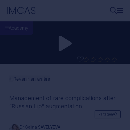
Aller au contenu principal
IMCAS
Recherch
Ouvr
Academy
Revenir en arrière
Management of rare complications after
“Russian Lip” augmentation
Partager
Dr Galina SAVELYEVA