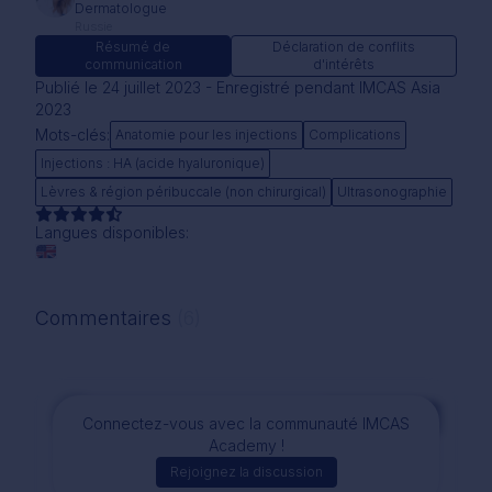
Dermatologue
Russie
Résumé de
Déclaration de conflits
communication
d'intérêts
Publié le 24 juillet 2023 - Enregistré pendant IMCAS Asia
2023
Mots-clés:
Anatomie pour les injections
Complications
Injections : HA (acide hyaluronique)
Lèvres & région péribuccale (non chirurgical)
Ultrasonographie
Langues disponibles:
Commentaires
(6)
Commentaire
Connectez-vous avec la communauté IMCAS
Academy !
Rejoignez la discussion