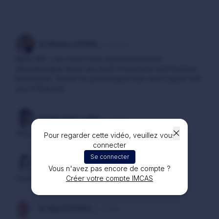
Dr Meltem AYRAN
il y a 3 mois
Many MD’ s are much more experienced than
dermatologists about any kind of injections and invasive
techniques. Thanks for presentation but I don’t agree with
you in that part.
Dr Fernando LUNA
il y a 2 ans
Very good presentation!
Pour regarder cette vidéo, veuillez vous
connecter
Se connecter
Dr Wesam ELGENDY
il y a 2 ans
Vous n'avez pas encore de compte ?
Créer votre compte IMCAS
Good lecture
Dr Naji BATHISH
il y a 2 ans