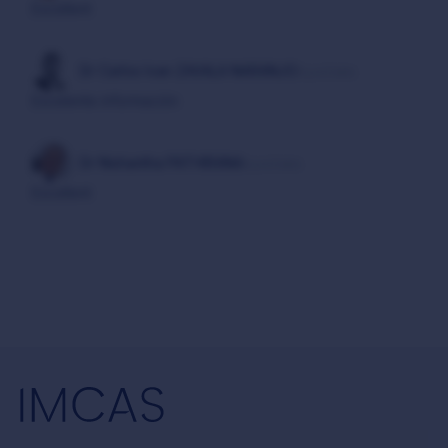
Excellent
Dr Carlos Ivan ZAVALA NARANJO
il y a 2 ans
Excelente información
Dr Nishantha PATHIRANA
il y a 2 ans
Excellent