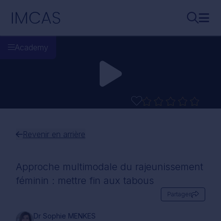
Aller au contenu principal
IMCAS
Recherch
Ouvr
Academy
Revenir en arrière
Approche multimodale du rajeunissement
féminin : mettre fin aux tabous
Partager
Dr Sophie MENKES