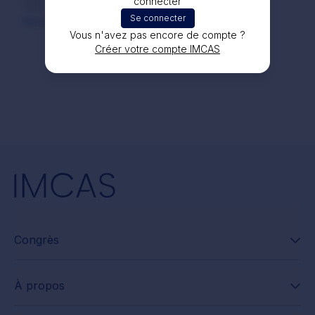
Dr Mohammad KAFAFY
connecter
il y a 2 ans
Se connecter
Good
Vous n'avez pas encore de compte ?
Créer votre compte IMCAS
Congrès
À propos