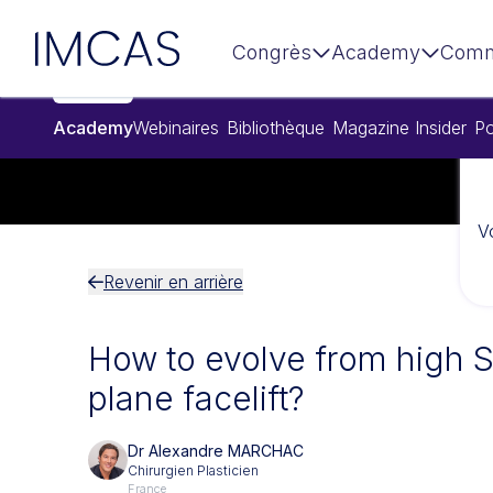
Aller au contenu principal
IMCAS
Congrès
Academy
Comm
Academy
Webinaires
Bibliothèque
Magazine Insider
Po
V
Revenir en arrière
How to evolve from high 
plane facelift?
Dr Alexandre MARCHAC
Chirurgien Plasticien
France