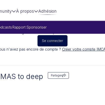
unity
À propos
Adhésion
dcasts
Rapport
Sponsoriser
Pour regarder cette vidéo, veuillez vous connecter
Se connecter
ous n'avez pas encore de compte ?
Créer votre compte IMC
SMAS to deep
Partager