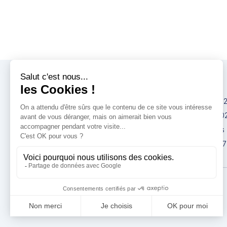
Congrès
IMCAS China 20
IMCAS World 20
IMCAS Americas
IMCAS Asia 2027
Politique de
confidentialité