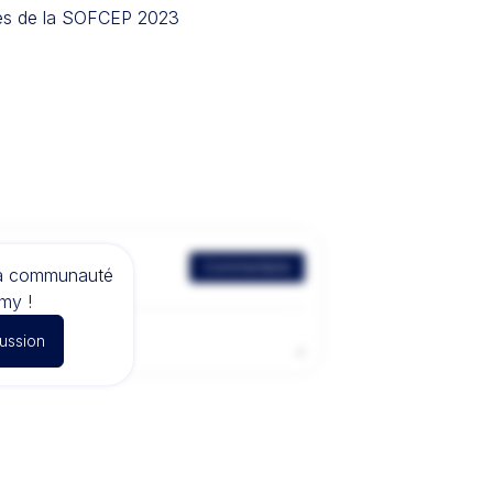
grès de la SOFCEP 2023
Commentaire
la communauté
my !
cussion