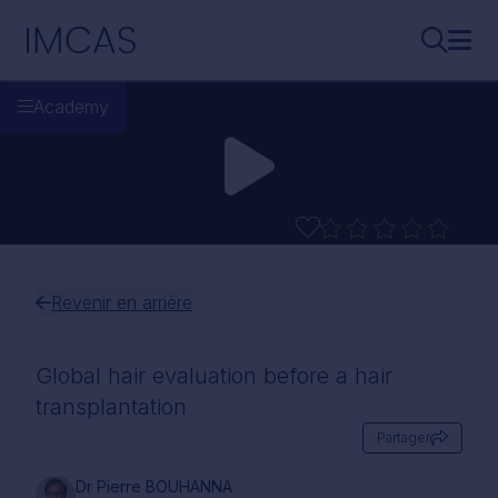
Aller au contenu principal
IMCAS
Recherch
Ouvr
Academy
Revenir en arrière
Global hair evaluation before a hair
transplantation
Partager
Dr Pierre BOUHANNA