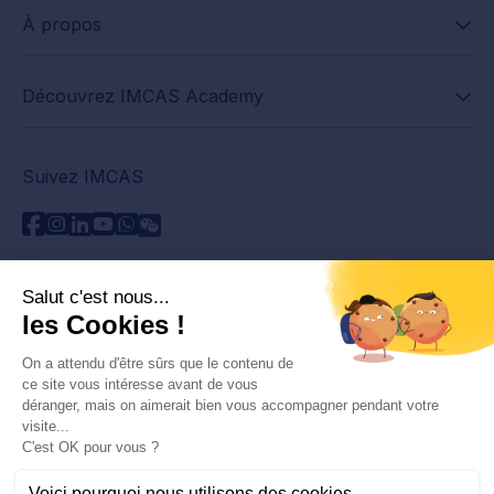
À propos
Découvrez IMCAS Academy
Suivez IMCAS
Besoin d'aide ?
Contactez-nous
Lire les FAQs
Politique de confidentialité
Informations juridiques