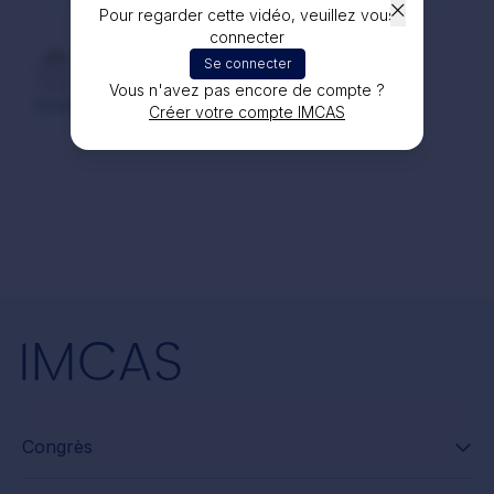
Pour regarder cette vidéo, veuillez vous
connecter
Se connecter
Dr Mohammad KAFAFY
il y a 2 ans
Vous n'avez pas encore de compte ?
Good
Créer votre compte IMCAS
Congrès