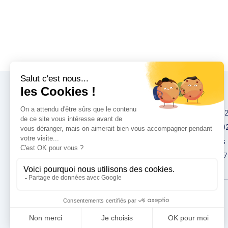
Congrès
IMCAS China 20
IMCAS World 20
IMCAS Americas
IMCAS Asia 2027
Politique de
confidentialité