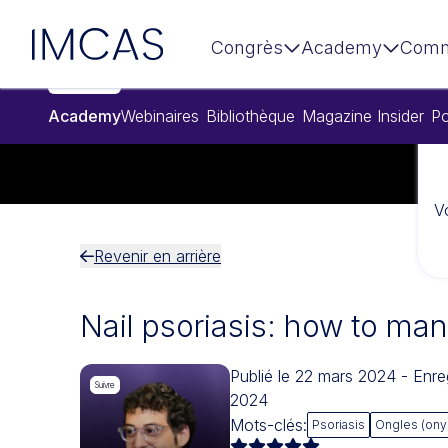
Aller au contenu principal
IMCAS
Congrès
Academy
Comm
Academy
Webinaires
Bibliothèque
Magazine Insider
Po
V
Revenir en arrière
Nail psoriasis: how to man
Publié le 22 mars 2024 - Enr
Suivre
2024
Mots-clés:
Psoriasis
Ongles (on