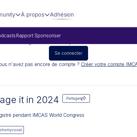
unity
À propos
Adhésion
dcasts
Rapport
Sponsoriser
Pour regarder cette vidéo, veuillez vous connecter
Se connecter
ous n'avez pas encore de compte ?
Créer votre compte IMC
age it in 2024
Partager
egistré pendant IMCAS World Congress
ychomycose)