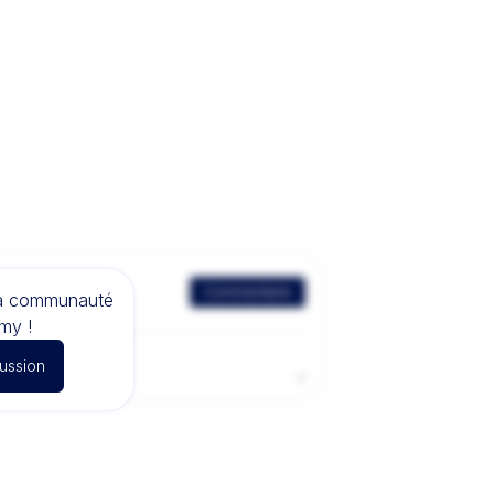
Commentaire
la communauté
my !
cussion