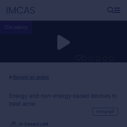
Aller au contenu principal
IMCAS
Recherch
Ouvr
Academy
Revenir en arrière
Energy and non-energy-based devices to
treat acne
Partager
Dr Edward LAIN