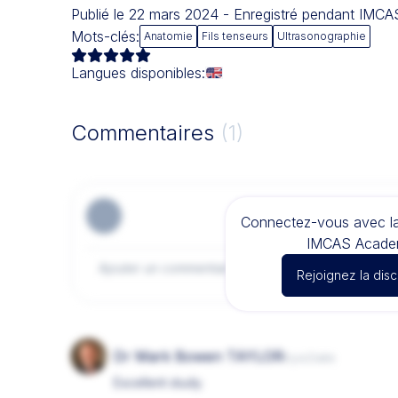
Publié le 22 mars 2024 - Enregistré pendant IMC
Mots-clés:
Anatomie
Fils tenseurs
Ultrasonographie
Langues disponibles:
Commentaires
(1)
Connectez-vous avec 
IMCAS Acade
Rejoignez la dis
Dr Mark Bowen TAYLOR
il y a 2 ans
Excellent study.