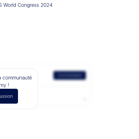
AS World Congress 2024
Commentaire
la communauté
my !
cussion