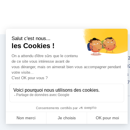
Congrès
IMCAS China 20
IMCAS World 20
IMCAS Americas
IMCAS Asia 2027
Politique de
confidentialité