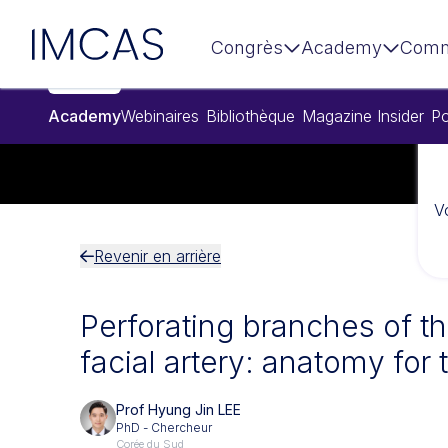
Aller au contenu principal
IMCAS
Congrès
Academy
Comm
Academy
Webinaires
Bibliothèque
Magazine Insider
Po
V
Revenir en arrière
Perforating branches of t
facial artery: anatomy for t
Prof Hyung Jin LEE
PhD - Chercheur
Corée du Sud