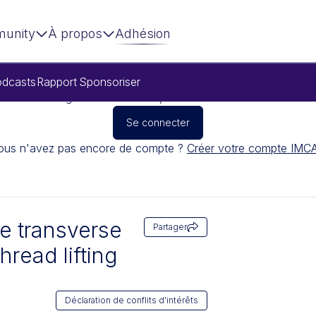
unity
À propos
Adhésion
dcasts
Rapport
Sponsoriser
Pour regarder cette vidéo, veuillez vous connecter
Se connecter
ous n'avez pas encore de compte ?
Créer votre compte IMC
he transverse
Partager
hread lifting
Déclaration de conflits d'intérêts