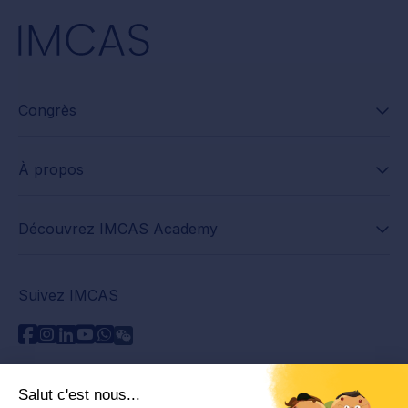
Congrès
À propos
Découvrez IMCAS Academy
Suivez IMCAS
Besoin d'aide ?