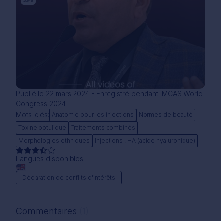
Suivre
Publié le 22 mars 2024 - Enregistré pendant IMCAS World
Congress 2024
Mots-clés:
Anatomie pour les injections
Normes de beauté
Toxine botulique
Traitements combinés
Morphologies ethniques
Injections : HA (acide hyaluronique)
Langues disponibles:
Déclaration de conflits d'intérêts
Commentaires
(1)