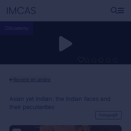
Aller au contenu principal
IMCAS
Recherch
Ouvr
Academy
Revenir en arrière
Asian yet Indian: the Indian faces and
their peculiarities
Partager