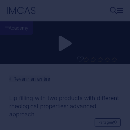
Aller au contenu principal
IMCAS
Recherch
Ouvr
Academy
Revenir en arrière
Lip filling with two products with different
rheological properties: advanced
approach
Partager