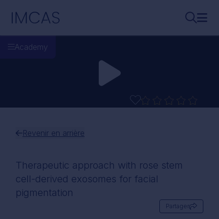
Aller au contenu principal
IMCAS
Recherch
Ouvr
Academy
Revenir en arrière
Therapeutic approach with rose stem
cell-derived exosomes for facial
pigmentation
Partager