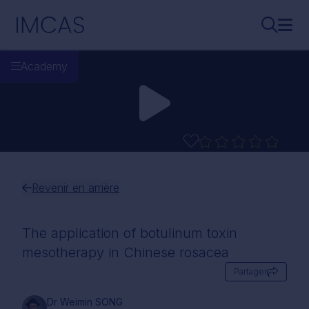
Aller au contenu principal
IMCAS
Recherch
Ouvr
Academy
Revenir en arrière
The application of botulinum toxin
mesotherapy in Chinese rosacea
Partager
Dr Weimin SONG