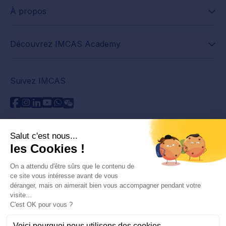
À propos
Découvrez IMCAS Academy
Suivez IMCAS
Besoin d'aide ?
Contactez-nous
Lire les FAQs
Politique de confidentialité
Informations juridiques