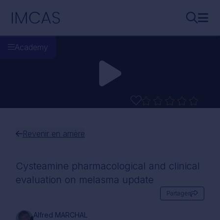
Aller au contenu principal
IMCAS
Recherch
Ouvr
Academy
Revenir en arrière
Cysteamine pharmacological and clinical
evaluation on melasma update
Partager
Alfred MARCHAL