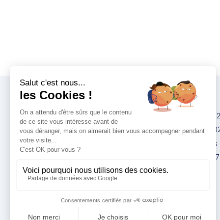
Congrès
IMCAS China 20
IMCAS World 20
IMCAS Americas
IMCAS Asia 2027
Politique de
confidentialité