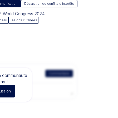
munication
Déclaration de conflits d'intérêts
AS World Congress 2024
 peau
Lésions cutanées
Commentaire
la communauté
my !
cussion