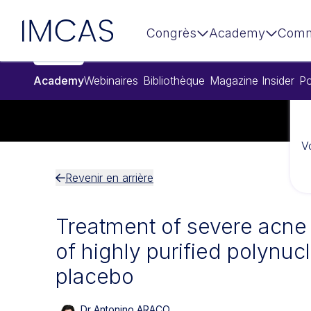
Aller au contenu principal
IMCAS
Congrès
Academy
Comm
Academy
Webinaires
Bibliothèque
Magazine Insider
Po
V
Revenir en arrière
Treatment of severe acne 
of highly purified polynuc
placebo
Dr Antonino ARACO