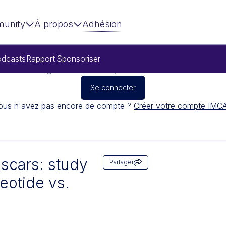
unity
À propos
Adhésion
dcasts
Rapport
Sponsoriser
Pour regarder cette vidéo, veuillez vous connecter
Se connecter
ous n'avez pas encore de compte ?
Créer votre compte IMC
scars: study
Partager
leotide vs.