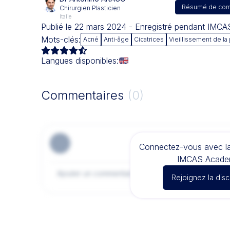
Résumé de com
Chirurgien Plasticien
Italie
Publié le 22 mars 2024 - Enregistré pendant IMC
Mots-clés:
Acné
Anti-âge
Cicatrices
Vieillissement de la
Langues disponibles:
Commentaires
(0)
Connectez-vous avec 
IMCAS Acade
Rejoignez la dis