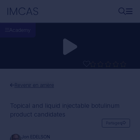
Aller au contenu principal
IMCAS
Recherch
Ouvr
Academy
Revenir en arrière
Topical and liquid injectable botulinum
product candidates
Partager
Jon EDELSON