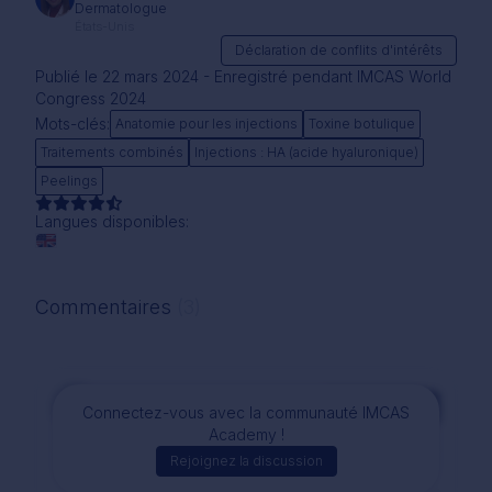
Dermatologue
États-Unis
Déclaration de conflits d'intérêts
Publié le 22 mars 2024 - Enregistré pendant IMCAS World
Congress 2024
Mots-clés:
Anatomie pour les injections
Toxine botulique
Traitements combinés
Injections : HA (acide hyaluronique)
Peelings
Langues disponibles:
Commentaires
(3)
Commentaire
Connectez-vous avec la communauté IMCAS
Academy !
Rejoignez la discussion