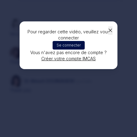
Dr Flavia FRITZE
il y a 1 an
Pour regarder cette vidéo, veuillez vous
Very well explained and useful. Thanks
connecter
Se connecter
Vous n'avez pas encore de compte ?
Tuy Quoc NGUYEN
il y a 2 ans
Créer votre compte IMCAS
Thank you Dr.
Dr Atinuch DOUNGKAEW
il y a 2 ans
Thank you