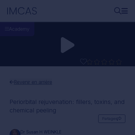
Aller au contenu principal
IMCAS
Recherch
Ouvr
Academy
Revenir en arrière
Periorbital rejuvenation: fillers, toxins, and
chemical peeling
Partager
Dr Susan H WEINKLE