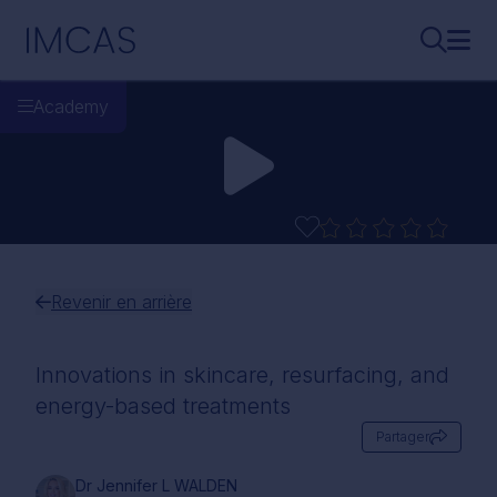
Aller au contenu principal
IMCAS
Recherch
Ouvr
Academy
Revenir en arrière
Innovations in skincare, resurfacing, and
energy-based treatments
Partager
Dr Jennifer L WALDEN