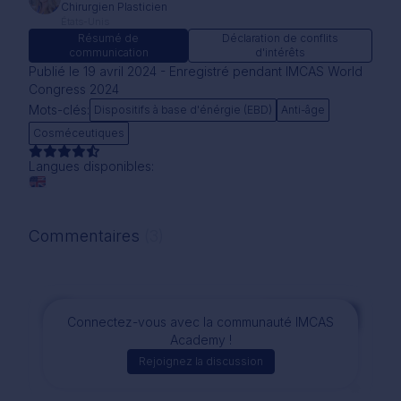
Chirurgien Plasticien
États-Unis
Résumé de
Déclaration de conflits
communication
d'intérêts
Publié le 19 avril 2024 - Enregistré pendant IMCAS World
Congress 2024
Mots-clés:
Dispositifs à base d'énérgie (EBD)
Anti-âge
Cosméceutiques
Langues disponibles:
Commentaires
(3)
Commentaire
Connectez-vous avec la communauté IMCAS
Academy !
Rejoignez la discussion