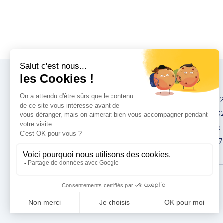
Congrès
IMCAS China 20
IMCAS World 20
IMCAS Americas
IMCAS Asia 2027
Politique de
confidentialité