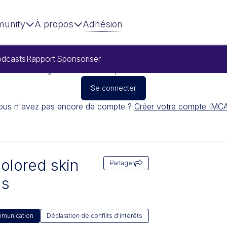
unity
À propos
Adhésion
dcasts
Rapport
Sponsoriser
Pour regarder cette vidéo, veuillez vous connecter
Se connecter
ous n'avez pas encore de compte ?
Créer votre compte IMC
olored skin
Partager
ns
munication
Déclaration de conflits d'intérêts