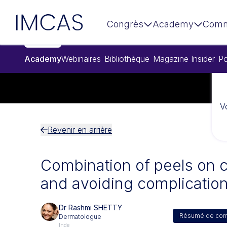
Aller au contenu principal
IMCAS
Congrès
Academy
Comm
Academy
Webinaires
Bibliothèque
Magazine Insider
Po
V
Revenir en arrière
Combination of peels on c
and avoiding complicatio
Dr Rashmi SHETTY
Résumé de com
Dermatologue
Inde