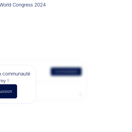
S World Congress 2024
Commentaire
la communauté
my !
cussion