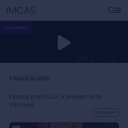
Aller au contenu principal
IMCAS
Recherch
Ouvr
Academy
Revenir en arrière
Fibrosis post-PLLA: a problem to be
improved
Partager