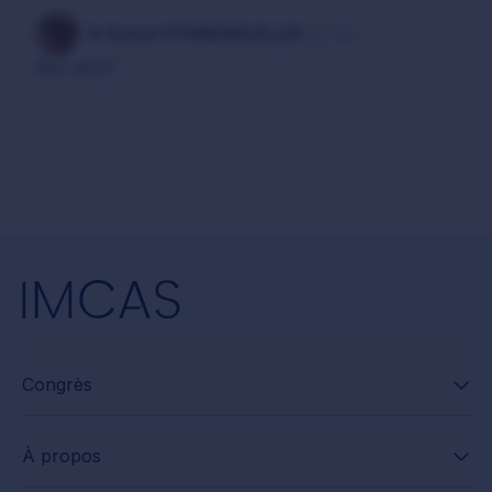
Dr Burkart PFANNENMUELLER
il y a 1 an
Very good
Congrès
À propos