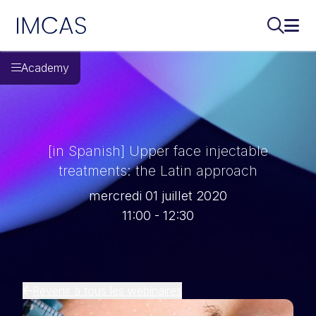
IMCAS
Recherch
Ouvr
Aller au contenu principal
Academy
[in Spanish] Upper face injectable
treatments: the Latin approach
mercredi 01 juillet 2020
11:00 - 12:30
Revenir à tous les webinaires