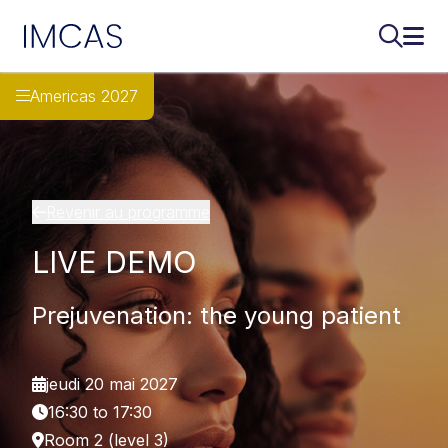
IMCAS
Recherch
Ouvr
Aller au contenu principal
Americas 2027
Revenir au programme
LIVE DEMO
Prejuvenation: the young patient
jeudi 20 mai 2027
16:30 to 17:30
Room 2 (level 3)