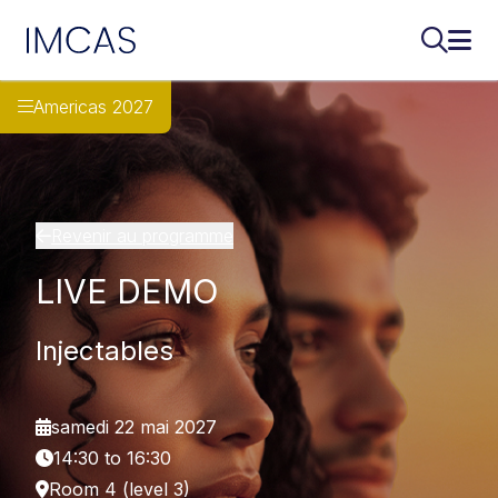
IMCAS
Recherch
Ouvr
Aller au contenu principal
Americas 2027
Revenir au programme
LIVE DEMO
Injectables
samedi 22 mai 2027
14:30 to 16:30
Room 4 (level 3)