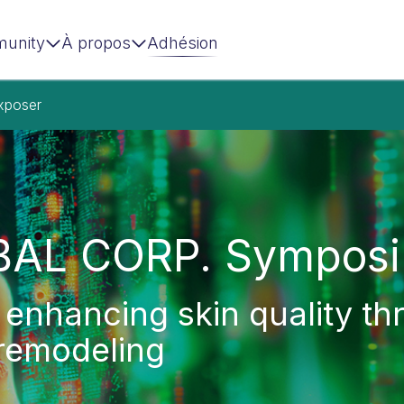
unity
À propos
Adhésion
xposer
AL CORP. Sympos
n enhancing skin quality 
remodeling