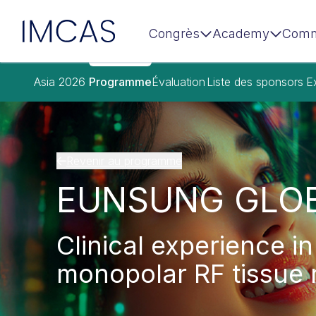
IMCAS
Congrès
Academy
Comm
Aller au contenu principal
Asia 2026
Programme
Évaluation
Liste des sponsors
E
Revenir au programme
EUNSUNG GLOB
Clinical experience i
monopolar RF tissue 