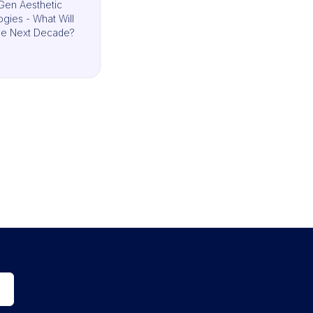
Gen Aesthetic
gies - What Will
he Next Decade?