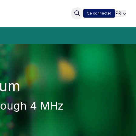
FR
Se connecter
ium
through 4 MHz