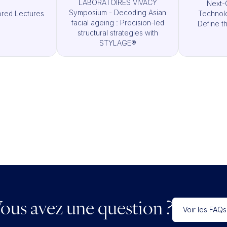
LABORATOIRES VIVACY
Next-
Symposium - Decoding Asian
ored Lectures
Technolo
facial ageing : Precision-led
Define t
structural strategies with
STYLAGE®
ous avez une question ?
Voir les FAQs