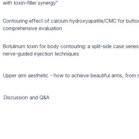
with toxin–filler synergy”
Contouring effect of calcium hydroxyapatite/CMC for butt
comprehensive evaluation
Botulinum toxin for body contouring: a split-side case seri
nerve-guided injection techniques
Upper arm aesthetic - how to achieve beautiful arms, from n
Discussion and Q&A