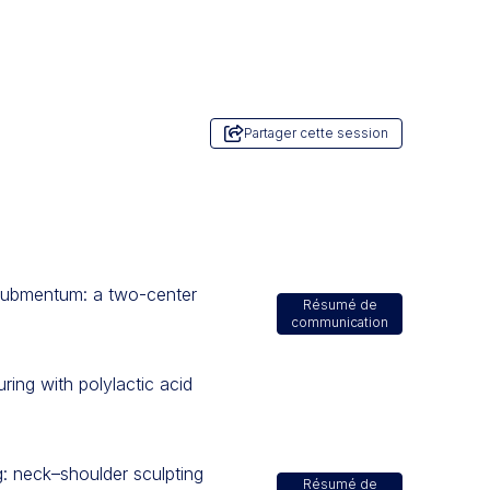
Partager cette session
 submentum: a two-center
Résumé de
communication
ring with polylactic acid
g: neck–shoulder sculpting
Résumé de