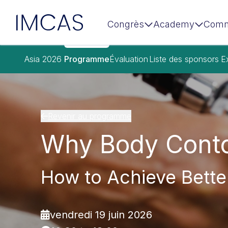
IMCAS
Congrès
Academy
Comm
Aller au contenu principal
Asia 2026
Programme
Évaluation
Liste des sponsors
E
Revenir au programme
Why Body Conto
How to Achieve Bette
vendredi 19 juin 2026