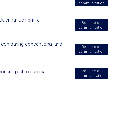
communication
ock enhancement: a
Résumé de
communication
es comparing conventional and
Résumé de
communication
onsurgical to surgical
Résumé de
communication