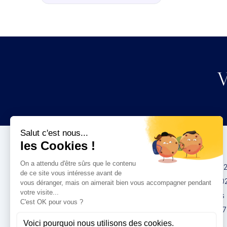
V
Congrès
IMCAS China 20
IMCAS World 20
IMCAS Americas
IMCAS Asia 2027