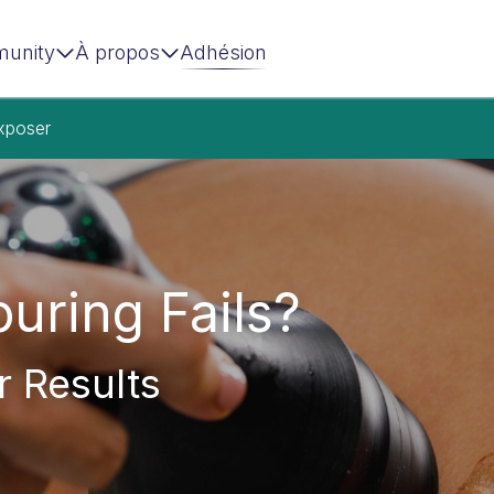
unity
À propos
Adhésion
xposer
uring Fails?
r Results