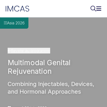
IMCAS
Recherch
Ouvr
Aller au contenu principal
Asia 2026
Revenir au programme
Multimodal Genital
Rejuvenation
Combining Injectables, Devices,
and Hormonal Approaches