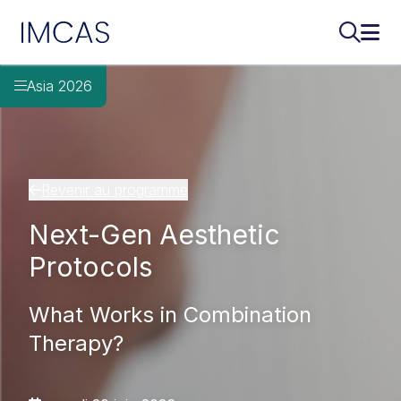
IMCAS
Recherch
Ouvr
Aller au contenu principal
Asia 2026
Revenir au programme
Next-Gen Aesthetic
Protocols
What Works in Combination
Therapy?