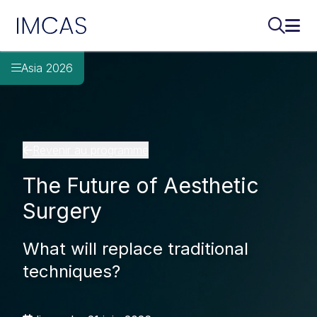
IMCAS
Recherch
Ouvr
Aller au contenu principal
Asia 2026
Revenir au programme
The Future of Aesthetic
Surgery
What will replace traditional
techniques?