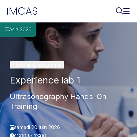
IMCAS
Recherch
Ouvr
Aller au contenu principal
Asia 2026
Revenir au programme
Experience lab 1
Ultrasonography Hands-On
Training
samedi 20 juin 2026
11:00 to 13:00