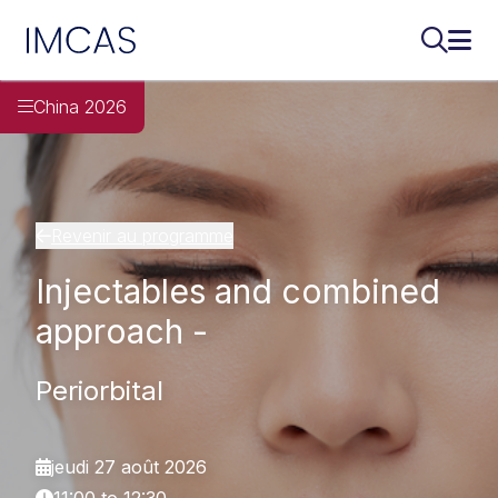
IMCAS
Recherch
Ouvr
Aller au contenu principal
China 2026
Revenir au programme
Injectables and combined
approach -
Periorbital
jeudi 27 août 2026