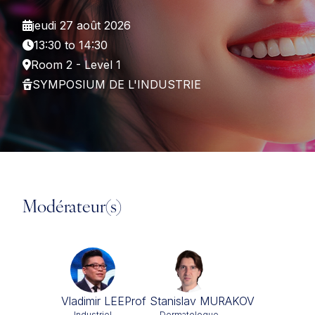
jeudi 27 août 2026
13:30 to 14:30
Room 2 - Level 1
SYMPOSIUM DE L'INDUSTRIE
Modérateur(s)
Vladimir LEE
Prof Stanislav MURAKOV
Industriel
Dermatologue