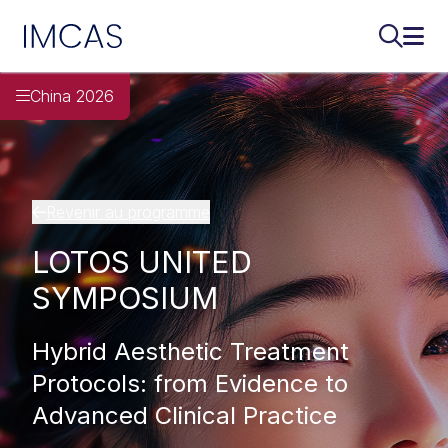
IMCAS
Recherch
Ouvr
Aller au contenu principal
China 2026
Revenir au programme
LOTOS UNITED
SYMPOSIUM
Hybrid Aesthetic Treatment
Protocols: from Evidence to
Advanced Clinical Practice