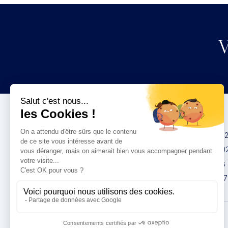
V
Congrès
IMCAS China 20
IMCAS World 20
IMCAS Americas
IMCAS Asia 2027
Politique de
confidentialité