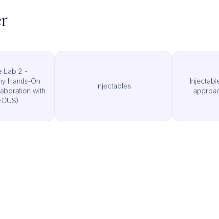
er
 Lab 2 -
hy Hands-On
Injectab
Injectables
llaboration with
approach
EOUS)