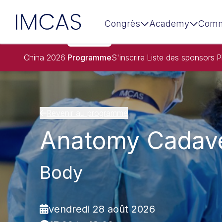
IMCAS
Congrès
Academy
Comm
Aller au contenu principal
China 2026
Programme
S'inscrire
Liste des sponsors
P
Revenir au programme
Anatomy Cadav
Body
vendredi 28 août 2026