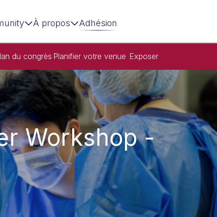
unity
À propos
Adhésion
lan du congrès
Planifier votre venue
Exposer
er Workshop -