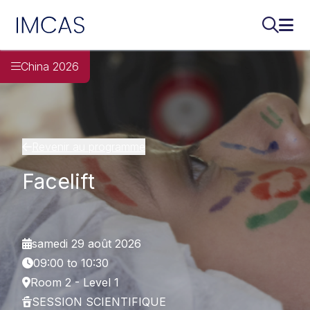
IMCAS
Recherch
Ouvr
Aller au contenu principal
China 2026
Revenir au programme
Facelift
samedi 29 août 2026
09:00 to 10:30
Room 2 - Level 1
SESSION SCIENTIFIQUE