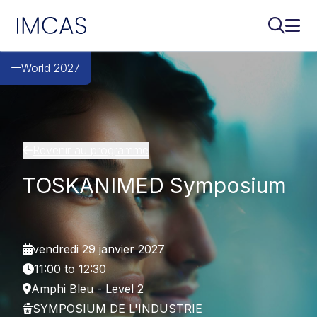
IMCAS
Recherch
Ouvr
Aller au contenu principal
World 2027
Revenir au programme
TOSKANIMED Symposium
vendredi 29 janvier 2027
11:00 to 12:30
Amphi Bleu - Level 2
SYMPOSIUM DE L'INDUSTRIE