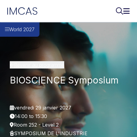
IMCAS
Recherch
Ouvr
Aller au contenu principal
World 2027
Revenir au programme
BIOSCIENCE Symposium
vendredi 29 janvier 2027
14:00 to 15:30
Room 252 - Level 2
SYMPOSIUM DE L'INDUSTRIE