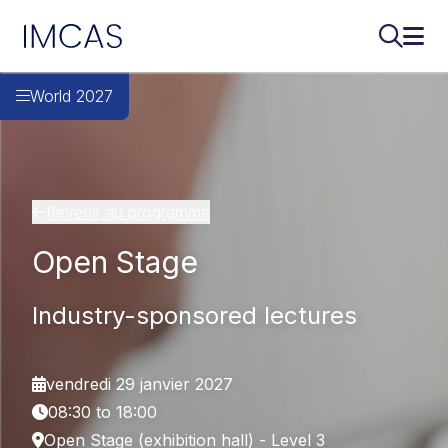
IMCAS
Recherch
Ouvr
Aller au contenu principal
World 2027
Revenir au programme
Open Stage
Industry-sponsored lectures
vendredi 29 janvier 2027
08:30 to 18:00
Open Stage (exhibition hall) - Level 3