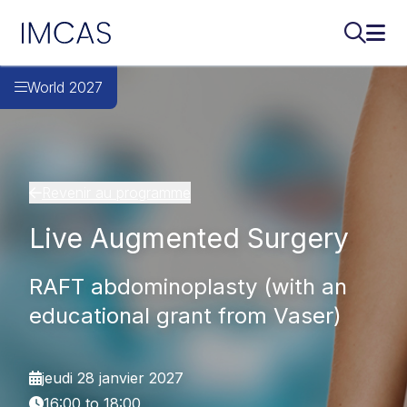
IMCAS
Recherch
Ouvr
Aller au contenu principal
World 2027
Revenir au programme
Live Augmented Surgery
RAFT abdominoplasty (with an
educational grant from Vaser)
jeudi 28 janvier 2027
16:00 to 18:00