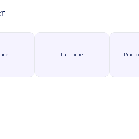
er
bune
La Tribune
Practi