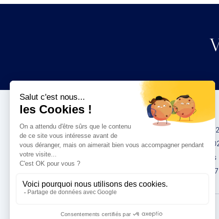
V
Congrès
IMCAS China 20
IMCAS World 20
IMCAS Americas
IMCAS Asia 2027
Politique de
confidentialité