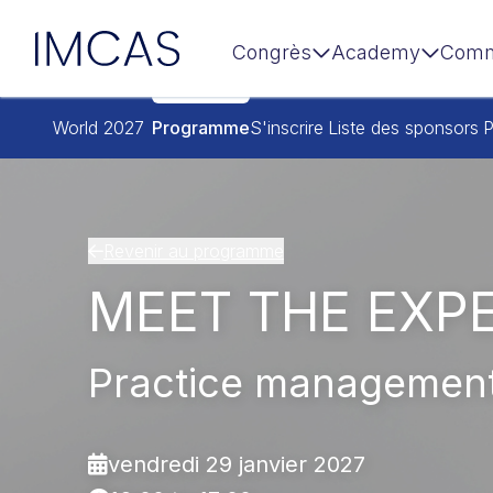
IMCAS
Congrès
Academy
Comm
Aller au contenu principal
World 2027
Programme
S'inscrire
Liste des sponsors
P
Revenir au programme
MEET THE EXP
Practice management 
vendredi 29 janvier 2027