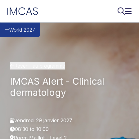
IMCAS
Recherch
Ouvr
Aller au contenu principal
World 2027
Revenir au programme
IMCAS Alert - Clinical
dermatology
vendredi 29 janvier 2027
08:30 to 10:00
Room Maillot - Level 2