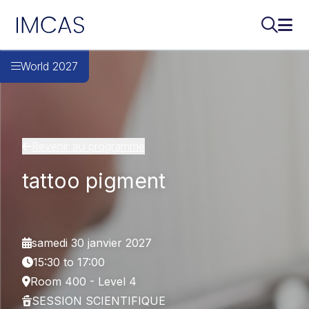
IMCAS
Recherch
Ouvr
Aller au contenu principal
World 2027
Revenir au programme
tattoo pigment
samedi 30 janvier 2027
15:30 to 17:00
Room 400 - Level 4
SESSION SCIENTIFIQUE