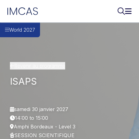
IMCAS
Recherch
Ouvr
Aller au contenu principal
World 2027
Revenir au programme
ISAPS
samedi 30 janvier 2027
14:00 to 15:00
Amphi Bordeaux - Level 3
SESSION SCIENTIFIQUE