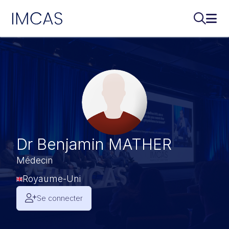
IMCAS
Recherch
Ouvr
Aller au contenu principal
Dr Benjamin MATHER
Médecin
Royaume-Uni
Se connecter