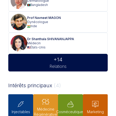
Dermatologue
Bangladesh
Prof Navneet MAGON
Gynécologue
Inde
Dr Shanthala SHIVANANJAPPA
Médecin
États-Unis
+14
Relations
Intérêts principaux
(4)
Médecine
Injectables
Cosméceutiques
Marketing
Régénérative