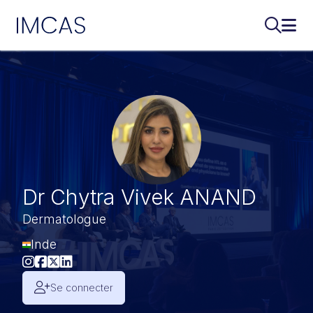
IMCAS
Recherch
Ouvr
Aller au contenu principal
Dr Chytra Vivek ANAND
Dermatologue
Inde
Se connecter