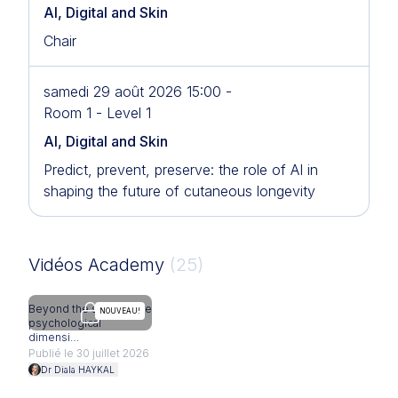
AI, Digital and Skin
Chair
samedi 29 août 2026 15:00 -
Room 1 - Level 1
AI, Digital and Skin
Predict, prevent, preserve: the role of AI in
shaping the future of cutaneous longevity
Vidéos Academy
(25)
Beyond the surface: the
The f
L'accès est limité aux médecins
NOUVEAU!
psychological
perso
dimensi…
Publi
Publié le 30 juillet 2026
Dr 
Dr Diala HAYKAL