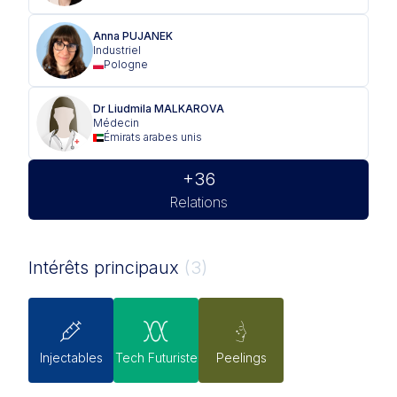
Anna PUJANEK
Industriel
Pologne
Dr Liudmila MALKAROVA
Médecin
Émirats arabes unis
+36
Relations
Intérêts principaux
(3)
Injectables
Tech Futuriste
Peelings