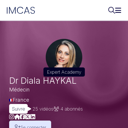
IMCAS
Recherch
Ouvr
Aller au contenu principal
Expert Academy
Dr Diala HAYKAL
Médecin
France
Suivre
25 vidéos
4
abonnés
Se connecter