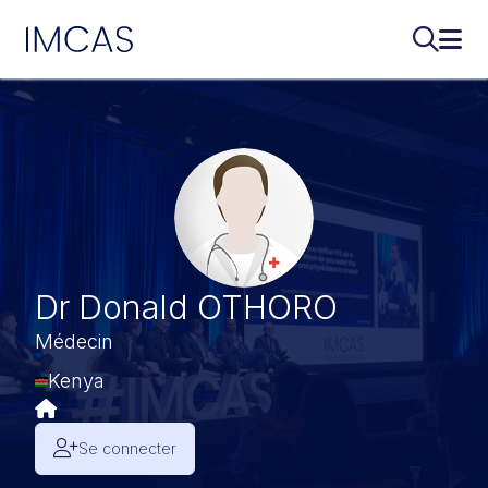
IMCAS
Recherch
Ouvr
Aller au contenu principal
Dr Donald OTHORO
Médecin
Kenya
Se connecter