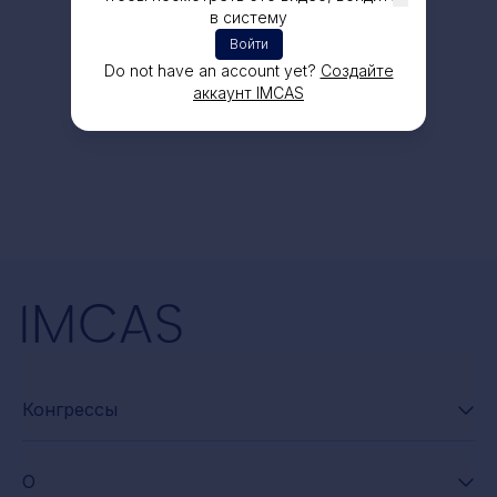
в систему
Войти
Do not have an account yet?
Создайте
аккаунт IMCAS
Конгрессы
О