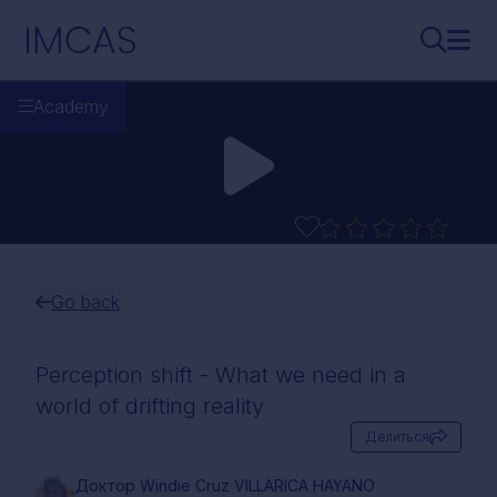
Перейти к основному содержимому
IMCAS
Поиск..
Откр
Academy
Go back
Perception shift - What we need in a
world of drifting reality
Делиться
Доктор Windie Cruz VILLARICA HAYANO