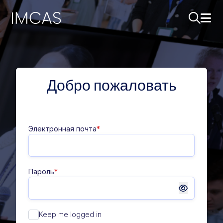
Перейти к основному содержимому
IMCAS
Поиск..
Откр
Добро пожаловать
Электронная почта
*
Пароль
*
Keep me logged in