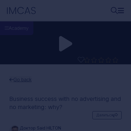
Перейти к основному содержимому
IMCAS
Поиск..
Откр
Academy
Go back
Business success with no advertising and
no marketing: why?
Делиться
Доктор Said HILTON