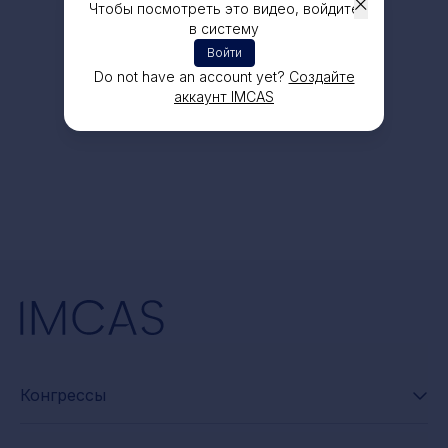
Чтобы посмотреть это видео, войдите
в систему
Войти
Do not have an account yet?
Создайте
аккаунт IMCAS
Конгрессы