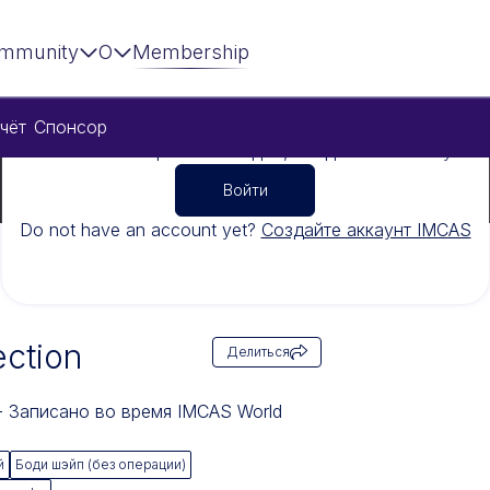
mmunity
О
Membership
чёт
Спонсор
Чтобы посмотреть это видео, войдите в систему
Войти
Do not have an account yet?
Создайте аккаунт IMCAS
ection
Делиться
 - Записано во время IMCAS World
й
Боди шэйп (без операции)