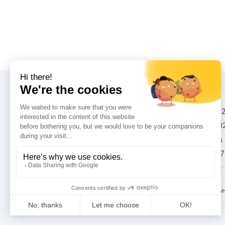
Конгрессы
IMCAS China 20
IMCAS World 20
IMCAS Americas
IMCAS Asia 2027
Политика
конфиденциаль