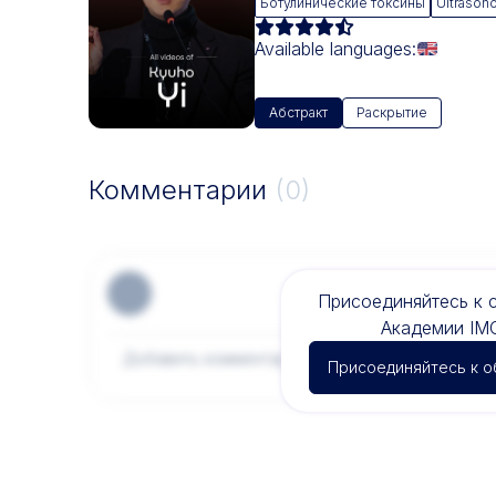
Ботулинические токсины
Ultrason
Available languages:
Абстракт
Раскрытие
Комментарии
(0)
Присоединяйтесь к 
Академии IM
Присоединяйтесь к 