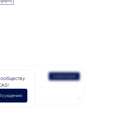
ography
Комментарий
сообществу
CAS!
обсуждению