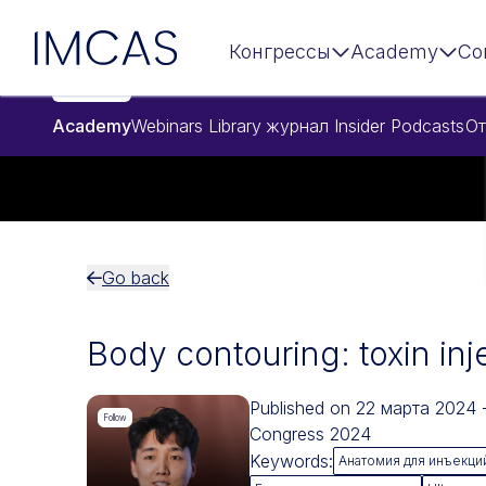
Перейти к основному содержимому
IMCAS
Конгрессы
Academy
Co
Academy
Webinars
Library
журнал Insider
Podcasts
От
Go back
Body contouring: toxin inj
Published on 22 марта 2024
Follow
Congress 2024
Keywords:
Анатомия для инъекци