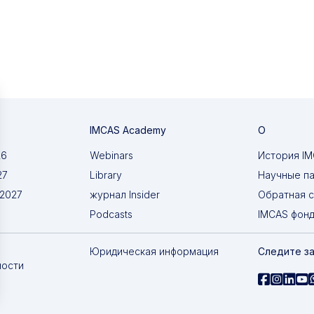
IMCAS Academy
О
26
Webinars
История I
27
Library
Научные п
 2027
журнал Insider
Обратная с
Podcasts
IMCAS фон
Юридическая информация
Следите за
ности