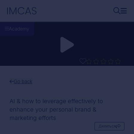
Перейти к основному содержимому
IMCAS
Поиск..
Откр
Academy
Go back
AI & how to leverage effectively to
enhance your personal brand &
marketing efforts
Делиться