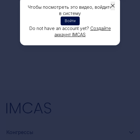
Чтобы посмотреть это видео, войдите
в систему
Войти
Do not have an account yet?
Создайте
аккаунт IMCAS
Конгрессы