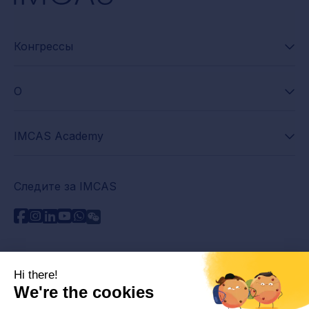
Конгрессы
О
IMCAS Academy
Следите за IMCAS
Нужна помощь?
Связаться с нами