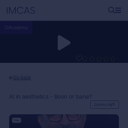
Перейти к основному содержимому
IMCAS
Поиск..
Откр
Academy
Go back
AI in aesthetics - Boon or bane?
Делиться
Follow